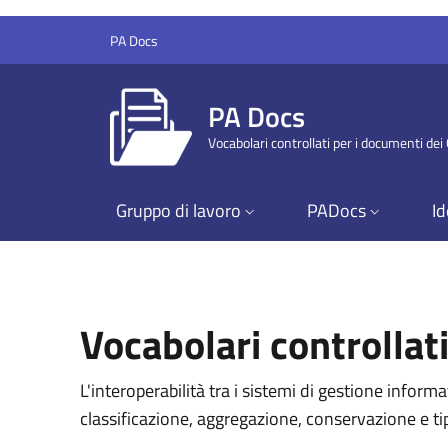
Salta al contenuto principale
Skip to footer content
PA Docs
PA Docs
Vocabolari controllati per i documenti de
Gruppo di lavoro
PADocs
Id
PA Docs
Vocabolari controllat
L'interoperabilità tra i sistemi di gestione informa
classificazione, aggregazione, conservazione e t