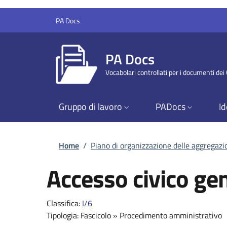
Salta al contenuto principale
Skip to footer content
PA Docs
PA Docs
Vocabolari controllati per i documenti de
Gruppo di lavoro
PADocs
Id
Briciole di pane
Home
/
Piano di organizzazione delle aggregaz
Accesso civico ge
Classifica:
I/6
Tipologia:
Fascicolo
»
Procedimento amministrativo