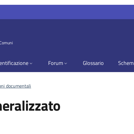
i Comuni
entificazione
Forum
Glossario
Schem
ioni documentali
neralizzato