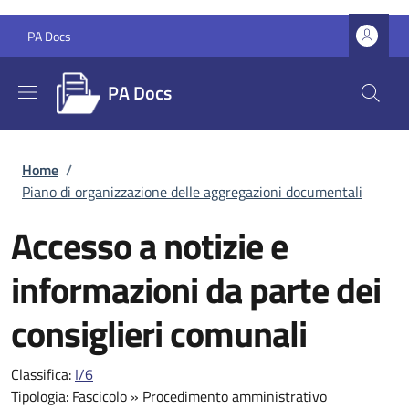
Salta al contenuto principale
Skip to footer content
PA Docs
PA Docs
Briciole di pane
Home
/
Piano di organizzazione delle aggregazioni documentali
Accesso a notizie e
informazioni da parte dei
consiglieri comunali
Classifica:
I/6
Tipologia:
Fascicolo
»
Procedimento amministrativo