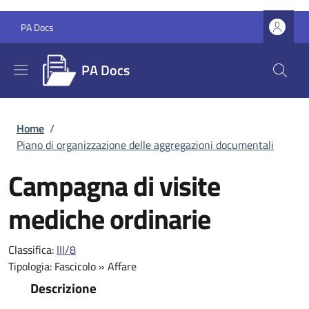
Salta al contenuto principale
Skip to footer content
PA Docs
PA Docs
Briciole di pane
Home
/
Piano di organizzazione delle aggregazioni documentali
Campagna di visite
mediche ordinarie
Classifica:
III/8
Tipologia:
Fascicolo
»
Affare
Descrizione