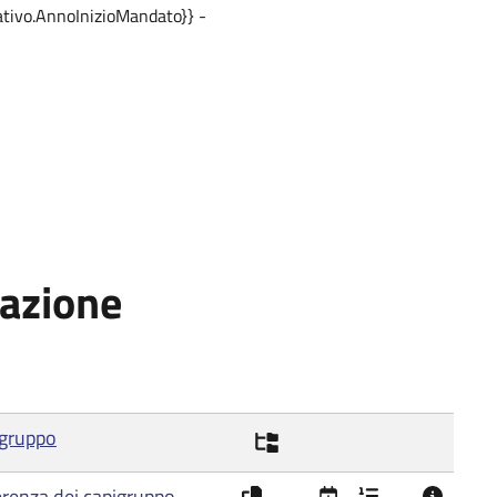
tivo.AnnoInizioMandato}} -
gazione
igruppo
ferenza dei capigruppo