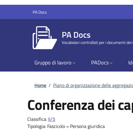
Salta al contenuto principale
Skip to footer content
PA Docs
PA Docs
Vocabolari controllati per i documenti de
Gruppo di lavoro
PADocs
Id
Briciole di pane
Home
/
Piano di organizzazione delle aggregaz
Conferenza dei c
Classifica:
II/5
Tipologia:
Fascicolo
»
Persona giuridica