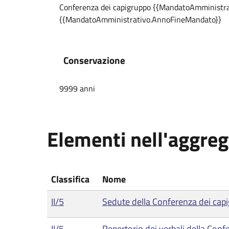
Conferenza dei capigruppo {{MandatoAmministra
{{MandatoAmministrativo.AnnoFineMandato}}
Conservazione
9999 anni
Elementi nell'aggre
Classifica
Nome
II/5
Sedute della Conferenza dei cap
II/5
Repertorio dei verbali della Con