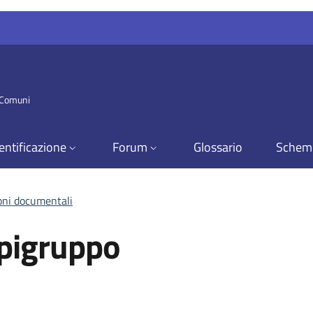
i Comuni
entificazione
Forum
Glossario
Schem
ioni documentali
apigruppo