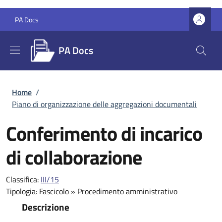
Salta al contenuto principale
Skip to footer content
PA Docs
PA Docs
Briciole di pane
Home
/
Piano di organizzazione delle aggregazioni documentali
Conferimento di incarico
di collaborazione
Classifica:
III/15
Tipologia:
Fascicolo
»
Procedimento amministrativo
Descrizione