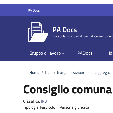
Salta al contenuto principale
Skip to footer content
PA Docs
PA Docs
Vocabolari controllati per i documenti de
Gruppo di lavoro
PADocs
Id
Briciole di pane
Home
/
Piano di organizzazione delle aggregaz
Consiglio comuna
Classifica:
II/3
Tipologia:
Fascicolo
»
Persona giuridica