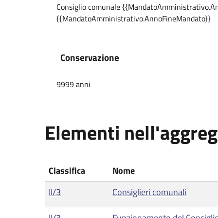
Consiglio comunale {{MandatoAmministrativo.An
{{MandatoAmministrativo.AnnoFineMandato}}
Conservazione
9999 anni
Elementi nell'aggre
Classifica
Nome
II/3
Consiglieri comunali
II/3
Funzionamento del Consigli