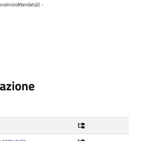
noInizioMandato}} -
gazione
o comunale