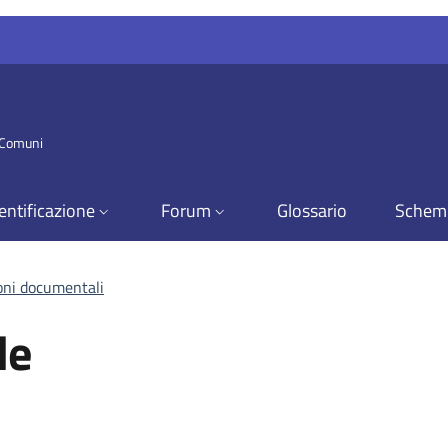
i Comuni
entificazione
Forum
Glossario
Schem
ioni documentali
le