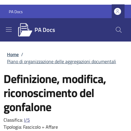
Salta al contenuto principale
Skip to footer content
PA Docs
PA Docs
Briciole di pane
Home
/
Piano di organizzazione delle aggregazioni documentali
Definizione, modifica,
riconoscimento del
gonfalone
Classifica:
I/5
Tipologia:
Fascicolo
»
Affare