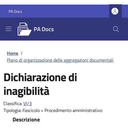
Salta al contenuto principale
Skip to footer content
PA Docs
PA Docs
Briciole di pane
Home
/
Piano di organizzazione delle aggregazioni documentali
Dichiarazione di
inagibilità
Classifica:
VI/3
Tipologia:
Fascicolo
»
Procedimento amministrativo
Descrizione