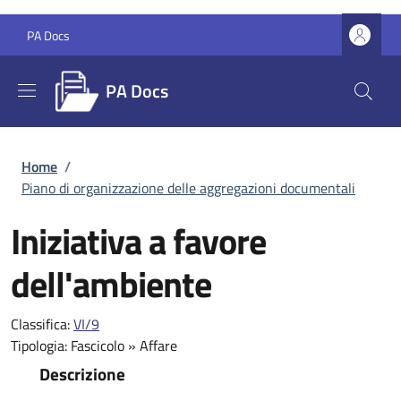
Salta al contenuto principale
Skip to footer content
PA Docs
PA Docs
Briciole di pane
Home
/
Piano di organizzazione delle aggregazioni documentali
Iniziativa a favore
dell'ambiente
Classifica:
VI/9
Tipologia:
Fascicolo
»
Affare
Descrizione