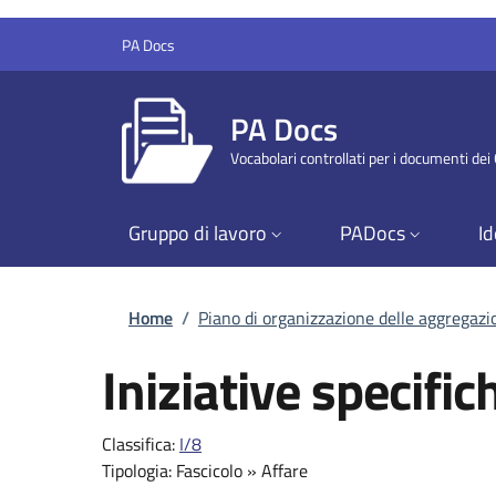
Salta al contenuto principale
Skip to footer content
PA Docs
PA Docs
Vocabolari controllati per i documenti de
Gruppo di lavoro
PADocs
Id
Briciole di pane
Home
/
Piano di organizzazione delle aggregaz
Iniziative specifi
Classifica:
I/8
Tipologia:
Fascicolo
»
Affare