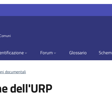
i Comuni
entificazione
Forum
Glossario
Schem
ioni documentali
che dell'URP