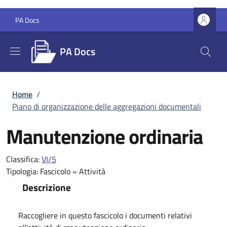
Salta al contenuto principale
Skip to footer content
PA Docs
PA Docs
Briciole di pane
Home
/
Piano di organizzazione delle aggregazioni documentali
Manutenzione ordinaria
Classifica:
VI/5
Tipologia:
Fascicolo
»
Attività
Descrizione
Raccogliere in questo fascicolo i documenti relativi