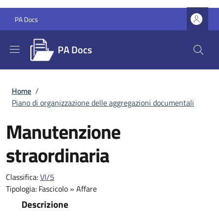
Salta al contenuto principale
Skip to footer content
PA Docs
PA Docs
Briciole di pane
Home
/
Piano di organizzazione delle aggregazioni documentali
Manutenzione
straordinaria
Classifica:
VI/5
Tipologia:
Fascicolo
»
Affare
Descrizione