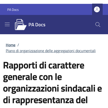
Salta al contenuto principale
Skip to footer content
PA Docs
PA Docs
Briciole di pane
Home
/
Piano di organizzazione delle aggregazioni documentali
Rapporti di carattere
generale con le
organizzazioni sindacali e
di rappresentanza del