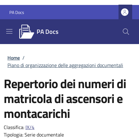
Salta al contenuto principale
Skip to footer content
PA Docs
PA Docs
Briciole di pane
Home
/
Piano di organizzazione delle aggregazioni documentali
Repertorio dei numeri di
matricola di ascensori e
montacarichi
Classifica:
IX/4
Tipologia:
Serie documentale