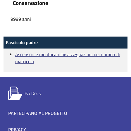
Conservazione
9999 anni
Fascicolo padre
Ascensori e montacarichi: assegnazioni dei numeri di
matricola
PA Docs
Footer menu
PARTECIPANO AL PROGETTO
PRIVACY