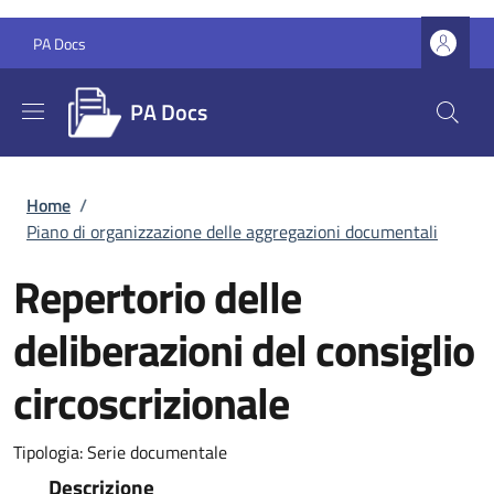
Salta al contenuto principale
Skip to footer content
PA Docs
PA Docs
Briciole di pane
Home
/
Piano di organizzazione delle aggregazioni documentali
Repertorio delle
deliberazioni del consiglio
circoscrizionale
Tipologia:
Serie documentale
Descrizione