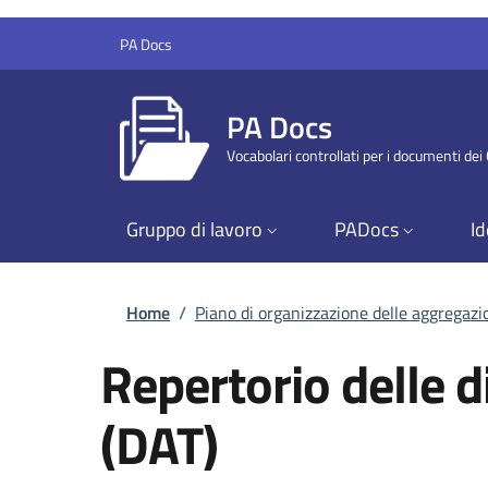
Salta al contenuto principale
Skip to footer content
PA Docs
PA Docs
Vocabolari controllati per i documenti de
Gruppo di lavoro
PADocs
Id
Briciole di pane
Home
/
Piano di organizzazione delle aggregaz
Repertorio delle d
(DAT)