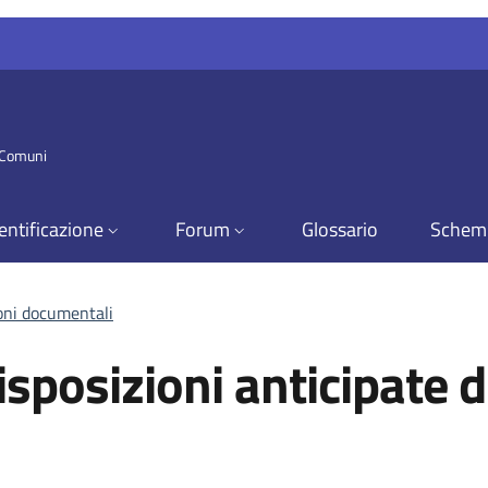
i Comuni
entificazione
Forum
Glossario
Schem
ioni documentali
isposizioni anticipate 