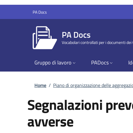
Salta al contenuto principale
Skip to footer content
PA Docs
PA Docs
Vocabolari controllati per i documenti de
Gruppo di lavoro
PADocs
Id
Briciole di pane
Home
/
Piano di organizzazione delle aggregaz
Segnalazioni prev
avverse