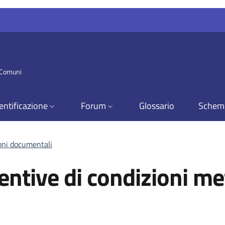
i Comuni
entificazione
Forum
Glossario
Schem
ioni documentali
entive di condizioni m