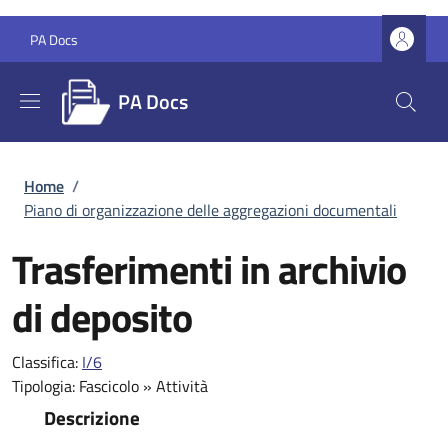
Salta al contenuto principale
Skip to footer content
PA Docs
PA Docs
Briciole di pane
Home
/
Piano di organizzazione delle aggregazioni documentali
Trasferimenti in archivio
di deposito
Classifica:
I/6
Tipologia:
Fascicolo
»
Attività
Descrizione