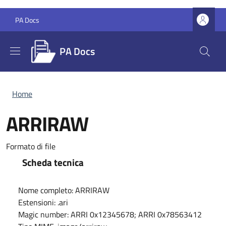
Salta al contenuto principale
Skip to footer content
PA Docs
PA Docs
Briciole di pane
Home
ARRIRAW
Formato di file
Scheda tecnica
Nome completo:
ARRIRAW
Estensioni:
.ari
Magic number:
ARRI 0x12345678; ARRI 0x78563412