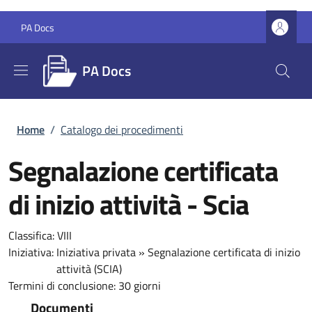
Salta al contenuto principale
Skip to footer content
PA Docs
PA Docs
Briciole di pane
Home
/
Catalogo dei procedimenti
Segnalazione certificata
di inizio attività - Scia
Classifica:
VIII
Iniziativa:
Iniziativa privata
»
Segnalazione certificata di inizio
attività (SCIA)
Termini di conclusione:
30 giorni
Documenti