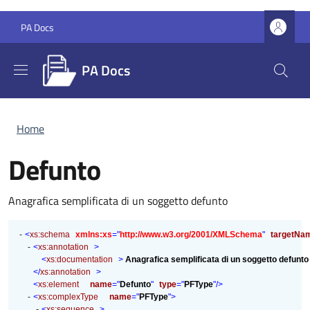
Salta al contenuto principale
Skip to footer content
PA Docs
PA Docs
Briciole di pane
Home
Defunto
Anagrafica semplificata di un soggetto defunto
-
<
xs:schema
xmlns:xs
="
http://www.w3.org/2001/XMLSchema
"
targetNa
-
<
xs:annotation
>
<
xs:documentation
>
Anagrafica semplificata di un soggetto defunt
</
xs:annotation
>
<
xs:element
name
="
Defunto
"
type
="
PFType
"
/>
-
<
xs:complexType
name
="
PFType
"
>
-
<
xs:sequence
>