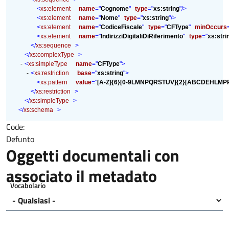
<
xs:element
name
="
Cognome
"
type
="
xs:string
"
/>
<
xs:element
name
="
Nome
"
type
="
xs:string
"
/>
<
xs:element
name
="
CodiceFiscale
"
type
="
CFType
"
minOccurs
<
xs:element
name
="
IndirizziDigitaliDiRiferimento
"
type
="
xs:stri
</
xs:sequence
>
</
xs:complexType
>
-
<
xs:simpleType
name
="
CFType
"
>
-
<
xs:restriction
base
="
xs:string
"
>
<
xs:pattern
value
="
[A-Z]{6}[0-9LMNPQRSTUV]{2}[ABCDEHLMPR
</
xs:restriction
>
</
xs:simpleType
>
</
xs:schema
>
Code:
Defunto
Oggetti documentali con
associato il metadato
Vocabolario