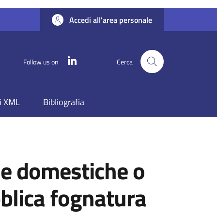
Accedi all'area personale
Linkedin
Follow us on
Cerca
i XML
Bibliografia
lue domestiche o
bblica fognatura