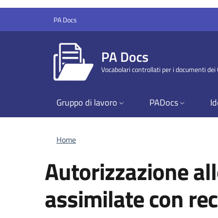
Salta al contenuto principale
Skip to footer content
PA Docs
PA Docs
Vocabolari controllati per i documenti de
Gruppo di lavoro
PADocs
Id
Briciole di pane
Home
Autorizzazione all
assimilate con rec