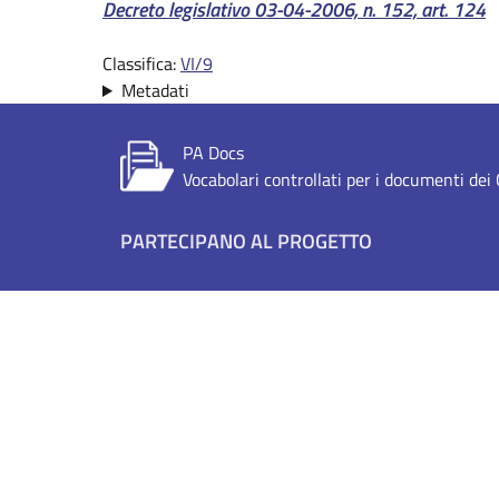
Riferimento normativo:
Decreto legislativo 03-04-2006, n. 152, art. 124
Classifica:
VI/9
Metadati
PA Docs
Vocabolari controllati per i documenti de
Footer menu
PARTECIPANO AL PROGETTO