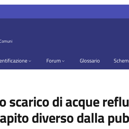
i Comuni
entificazione
Forum
Glossario
Schem
o scarico di acque ref
apito diverso dalla pu