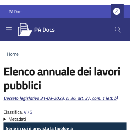
Salta al contenuto principale
Skip to footer content
PA Docs
PA Docs
Briciole di pane
Home
Elenco annuale dei lavori
pubblici
Riferimento normativo:
Decreto legislativo 31-03-2023, n. 36, art. 37, com. 1 lett. b)
Classifica:
VI/5
Metadati
Serie in cui è prevista la tipologia