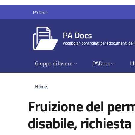
Salta al contenuto principale
Skip to footer content
PA Docs
PA Docs
Vocabolari controllati per i documenti de
Gruppo di lavoro
PADocs
Id
Briciole di pane
Home
Fruizione del perm
disabile, richiesta