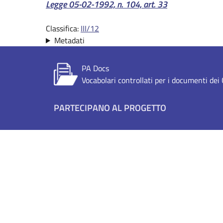
Riferimento normativo:
Legge 05-02-1992, n. 104, art. 33
Classifica:
III/12
Metadati
PA Docs
Vocabolari controllati per i documenti de
Footer menu
PARTECIPANO AL PROGETTO