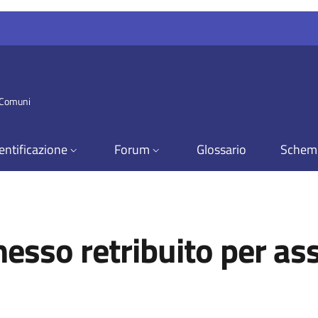
i Comuni
entificazione
Forum
Glossario
Schem
esso retribuito per as