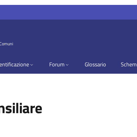
i Comuni
entificazione
Forum
Glossario
Schem
siliare