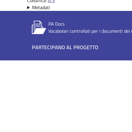
Classifica:
II/3
Metadati
PA Docs
Vocabolari controllati per i documenti de
Footer menu
PARTECIPANO AL PROGETTO