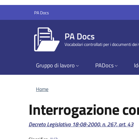
Salta al contenuto principale
Skip to footer content
PA Docs
PA Docs
Vocabolari controllati per i documenti de
Gruppo di lavoro
PADocs
Id
Briciole di pane
Home
Interrogazione con
Riferimento normativo:
Decreto Legislativo 18-08-2000, n. 267, art. 43