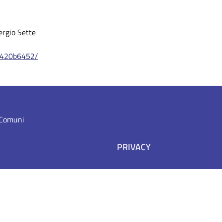
Sergio Sette
e-420b6452/
i Comuni
PRIVACY