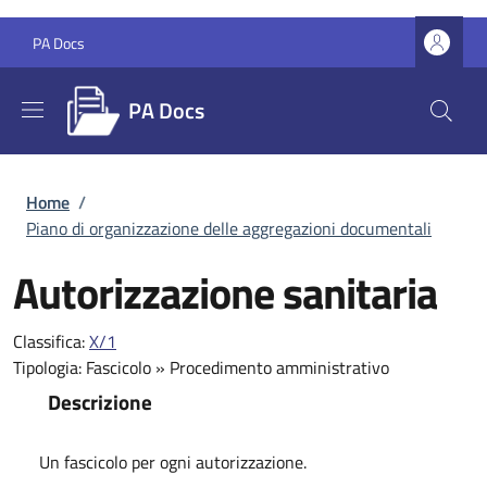
Salta al contenuto principale
Skip to footer content
PA Docs
PA Docs
Briciole di pane
Home
/
Piano di organizzazione delle aggregazioni documentali
Autorizzazione sanitaria
Classifica:
X/1
Tipologia:
Fascicolo
»
Procedimento amministrativo
Descrizione
Un fascicolo per ogni autorizzazione.