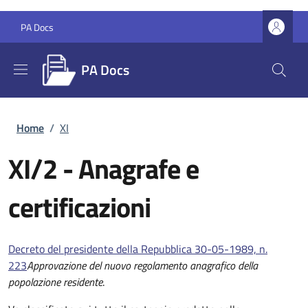
Salta al contenuto principale
Skip to footer content
PA Docs
PA Docs
Briciole di pane
Home
/
XI
XI/2
- Anagrafe e
certificazioni
Decreto del presidente della Repubblica 30-05-1989, n.
223
Approvazione del nuovo regolamento anagrafico della
popolazione residente
.