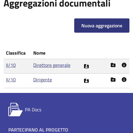
Aggregazioni documentali
Nuova aggregazione
Classifica
Nome
II/10
Direttore generale
II/10
Dirigente
PA Docs
Footer menu
PARTECIPANO AL PROGETTO