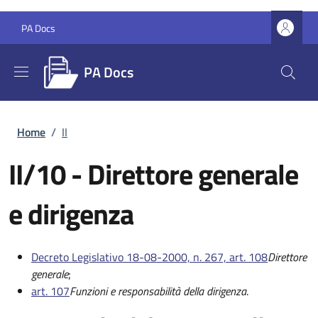
Salta al contenuto principale
Skip to footer content
PA Docs
PA Docs
Briciole di pane
Home
/
II
II/10
- Direttore generale
e dirigenza
Decreto Legislativo 18-08-2000, n. 267, art. 108
Direttore
generale
;
art. 107
Funzioni e responsabilità della dirigenza
.