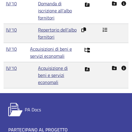
IV/10
Domanda di
iscrizione all'albo
fornitori
IV/10
Repertorio dell'albo
fornitori
IV/10
Acquisizioni di beni e
servizi economali
IV/10
Acquisizione di
beni e servizi
economali
PA Docs
Footer menu
PARTECIPANO AL PROGETTO