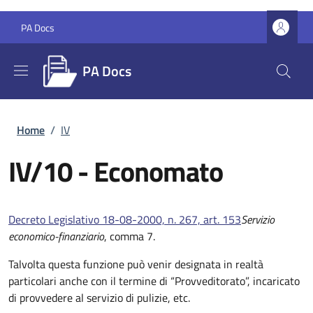
Salta al contenuto principale
Skip to footer content
PA Docs
PA Docs
Briciole di pane
Home
/
IV
IV/10
- Economato
Decreto Legislativo 18-08-2000, n. 267, art. 153
Servizio
economico-finanziario
, comma 7.
Talvolta questa funzione può venir designata in realtà
particolari anche con il termine di “Provveditorato”, incaricato
di provvedere al servizio di pulizie, etc.