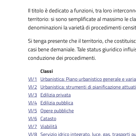
Il titolo è dedicato a funzioni, tra loro intercon
territorio: si sono semplificate al massimo le cl
denominazioni la varietà di procedimenti censit
Si tenga presente che il territorio, che costituis
casi bene demaniale. Tale status giuridico influi
conduzione dei procedimenti.
Classi
VI/1
Urbanistica: Piano urbanistico generale e varia
VI/2
Urbanistica: strumenti di pianificazione attuat
VI/3
Edilizia privata
VI/4
Edilizia pubblica
VI/5
Opere pubbliche
VI/6
Catasto
VI/7
Viabilità
VI/8
Servizio idrico integrato, luce, gas, trasporti pub