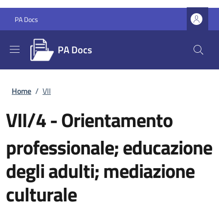
Salta al contenuto principale
Skip to footer content
PA Docs
PA Docs
Briciole di pane
Home
/
VII
VII/4
- Orientamento
professionale; educazione
degli adulti; mediazione
culturale