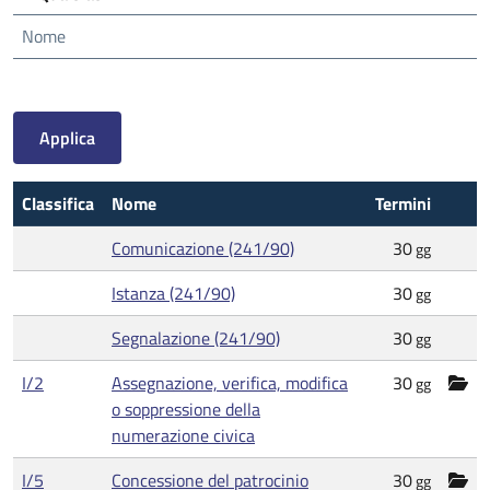
Nome
Classifica
Nome
Termini
Comunicazione (241/90)
30
gg
Istanza (241/90)
30
gg
Segnalazione (241/90)
30
gg
I/2
Assegnazione, verifica, modifica
30
gg
o soppressione della
numerazione civica
I/5
Concessione del patrocinio
30
gg