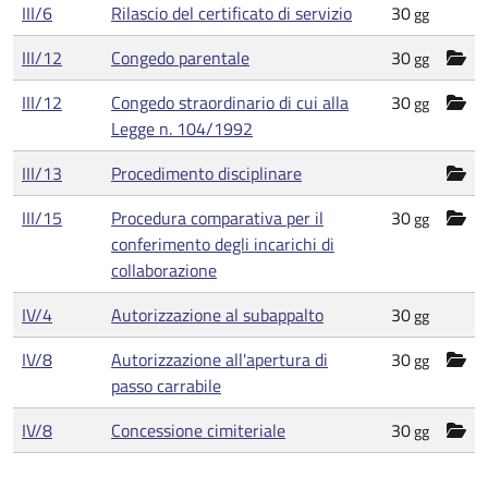
III/6
Rilascio del certificato di servizio
30
gg
III/12
Congedo parentale
30
gg
III/12
Congedo straordinario di cui alla
30
gg
Legge n. 104/1992
III/13
Procedimento disciplinare
III/15
Procedura comparativa per il
30
gg
conferimento degli incarichi di
collaborazione
IV/4
Autorizzazione al subappalto
30
gg
IV/8
Autorizzazione all'apertura di
30
gg
passo carrabile
IV/8
Concessione cimiteriale
30
gg