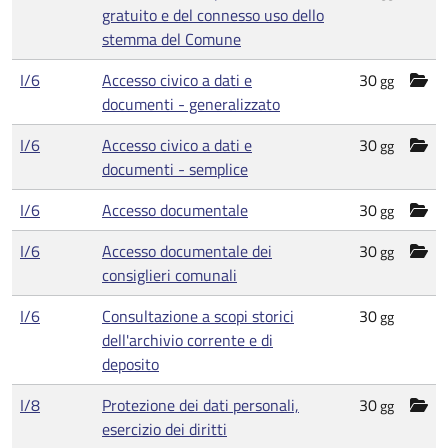
gratuito e del connesso uso dello
stemma del Comune
I/6
Accesso civico a dati e
30
gg
documenti - generalizzato
I/6
Accesso civico a dati e
30
gg
documenti - semplice
I/6
Accesso documentale
30
gg
I/6
Accesso documentale dei
30
gg
consiglieri comunali
I/6
Consultazione a scopi storici
30
gg
dell'archivio corrente e di
deposito
I/8
Protezione dei dati personali,
30
gg
esercizio dei diritti