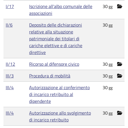
I/17
Iscrizione all'albo comunale delle
30
gg
associazioni
II/6
Deposito delle dichiarazioni
30
gg
relative alla situazione
patrimoniale dei titolari di
cariche elettive e di cariche
direttive
II/12
Ricorso al difensore civico
30
gg
III/3
Procedura di mobilità
30
gg
III/4
Autorizzazione al conferimento
30
gg
di incarico retribuito al
dipendente
III/4
Autorizzazione allo svolgimento
30
gg
di incarico retribuito