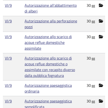
VI/9
Autorizzazione all'abbattimento
30
gg
di alberi
VI/9
Autorizzazione alla perforazione
30
gg
pozzi
VI/9
Autorizzazione allo scarico di
30
gg
acque reflue domestiche
assimilate
VI/9
Autorizzazione allo scarico di
30
gg
acque reflue domestiche o
assimilate con recapito diverso
dalla pubblica fognatura
VI/9
Autorizzazione paesaggistica
30
gg
ordinaria
VI/9
Autorizzazione paesaggistica
30
gg
semplificata