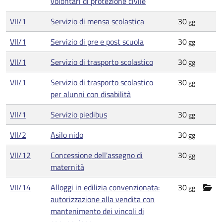
volontari di protezione civile
VII/1
Servizio di mensa scolastica
30
gg
VII/1
Servizio di pre e post scuola
30
gg
VII/1
Servizio di trasporto scolastico
30
gg
VII/1
Servizio di trasporto scolastico
30
gg
per alunni con disabilità
VII/1
Servizio piedibus
30
gg
VII/2
Asilo nido
30
gg
VII/12
Concessione dell'assegno di
30
gg
maternità
VII/14
Alloggi in edilizia convenzionata:
30
gg
autorizzazione alla vendita con
mantenimento dei vincoli di