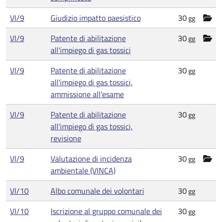
VI/9
Giudizio impatto paesistico
30
gg
VI/9
Patente di abilitazione
30
gg
all'impiego di gas tossici
VI/9
Patente di abilitazione
30
gg
all'impiego di gas tossici,
ammissione all'esame
VI/9
Patente di abilitazione
30
gg
all'impiego di gas tossici,
revisione
VI/9
Valutazione di incidenza
30
gg
ambientale (VINCA)
VI/10
Albo comunale dei volontari
30
gg
VI/10
Iscrizione al gruppo comunale dei
30
gg