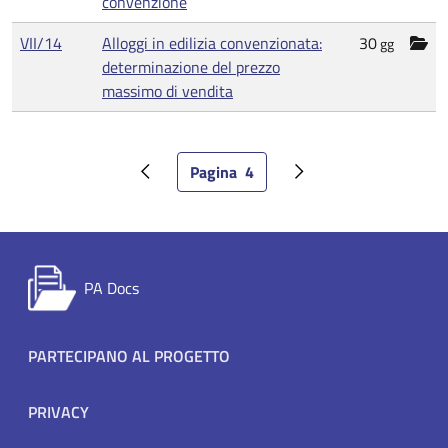
convenzione
VII/14
Alloggi in edilizia convenzionata:
30
gg
determinazione del prezzo
massimo di vendita
Paginazione
Pagina
4
Pagina precedente
Pagina attuale
Pagina successiva
PA Docs
Footer menu
PARTECIPANO AL PROGETTO
PRIVACY